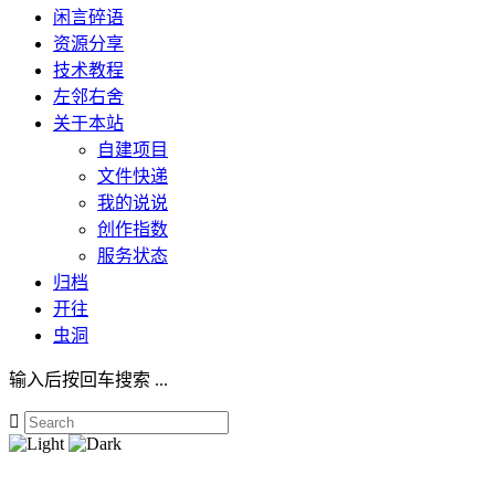
闲言碎语
资源分享
技术教程
左邻右舍
关于本站
自建项目
文件快递
我的说说
创作指数
服务状态
归档
开往
虫洞
输入后按回车搜索 ...
