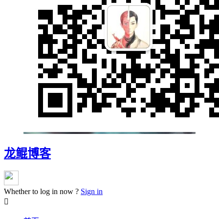
龙鲲博客
Whether to log in now ?
Sign in
