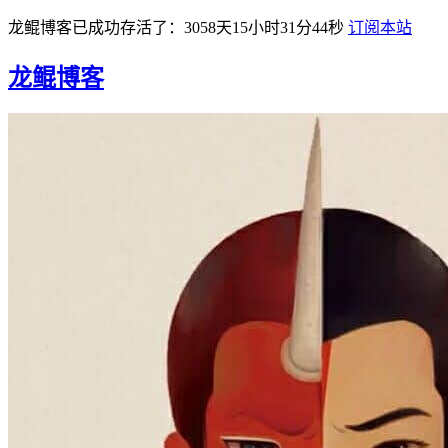
龙鲲博客已成功存活了：3058天15小时31分45秒
订阅本站
龙鲲博客