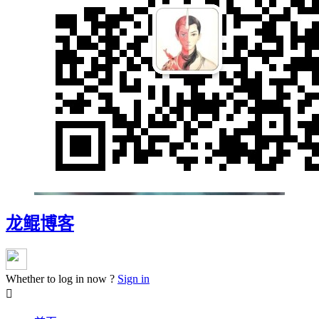
龙鲲博客
Whether to log in now ?
Sign in
