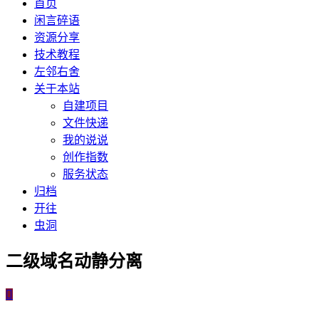
首页
闲言碎语
资源分享
技术教程
左邻右舍
关于本站
自建项目
文件快递
我的说说
创作指数
服务状态
归档
开往
虫洞
二级域名动静分离
