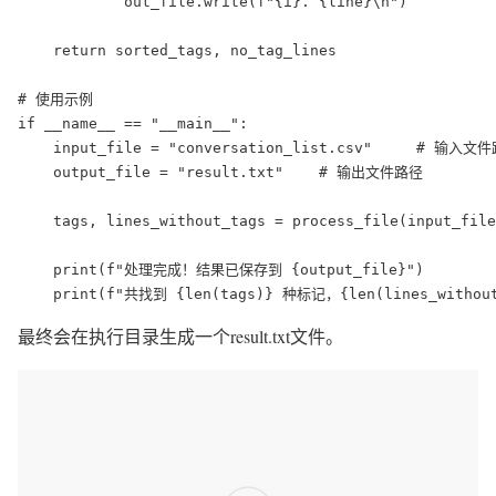
            out_file.write(f"{i}. {line}\n")

    return sorted_tags, no_tag_lines

# 使用示例

if __name__ == "__main__":

    input_file = "conversation_list.csv"     # 输入文件
    output_file = "result.txt"    # 输出文件路径

    tags, lines_without_tags = process_file(input_file
    print(f"处理完成！结果已保存到 {output_file}")

    print(f"共找到 {len(tags)} 种标记，{len(lines_witho
最终会在执行目录生成一个result.txt文件。