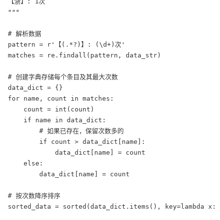
【浙】: 1次

"""

# 解析数据

pattern = r'【(.*?)】: (\d+)次'

matches = re.findall(pattern, data_str)

# 创建字典存储每个条目及其最大次数

data_dict = {}

for name, count in matches:

    count = int(count)

    if name in data_dict:

        # 如果已存在，保留次数多的

        if count > data_dict[name]:

            data_dict[name] = count

    else:

        data_dict[name] = count

# 按次数降序排序

sorted_data = sorted(data_dict.items(), key=lambda x: 