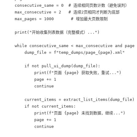
    consecutive_same = 0  # 连续相同页数计数（避免误判）

    max_consecutive = 2   # 连续2页相同才判断为底部

    max_pages = 1000       # 增加最大页数限制

    print("开始收集列表数据（完整模式）...")

    while consecutive_same < max_consecutive and page 
        dump_file = f"temp_dumps/page_{page}.xml"

        if not pull_ui_dump(dump_file):

            print(f"页面 {page} 获取失败，重试...")

            page += 1

            continue

        current_items = extract_list_items(dump_file)

        if not current_items:

            print(f"页面 {page} 未找到数据，继续...")

            page += 1

            continue
