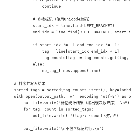
                continue

            # 查找标记（使用Unicode编码）

            start_idx = line.find(LEFT_BRACKET)

            end_idx = line.find(RIGHT_BRACKET, start_i
            if start_idx != -1 and end_idx != -1:

                tag = line[start_idx:end_idx + 1]

                tag_counts[tag] = tag_counts.get(tag, 
            else:

                no_tag_lines.append(line)

    # 排序并写入结果

    sorted_tags = sorted(tag_counts.items(), key=lambd
    with open(output_path, 'w', encoding='utf-8') as o
        out_file.write("标记统计结果（按出现次数降序）:\n")

        for tag, count in sorted_tags:

            out_file.write(f"{tag}: {count}次\n")

        out_file.write("\n不包含标记的行:\n")
