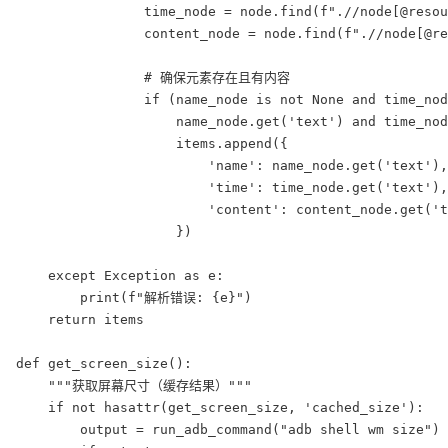
                time_node = node.find(f".//node[@resou
                content_node = node.find(f".//node[@re
                # 确保元素存在且有内容

                if (name_node is not None and time_nod
                    name_node.get('text') and time_nod
                    items.append({

                        'name': name_node.get('text'),

                        'time': time_node.get('text'),

                        'content': content_node.get('t
                    })

    except Exception as e:

        print(f"解析错误: {e}")

    return items

def get_screen_size():

    """获取屏幕尺寸（缓存结果）"""

    if not hasattr(get_screen_size, 'cached_size'):

        output = run_adb_command("adb shell wm size")
