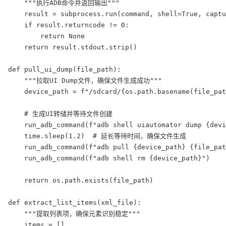
    """执行ADB命令并返回输出"""

    result = subprocess.run(command, shell=True, captu
    if result.returncode != 0:

        return None

    return result.stdout.strip()

def pull_ui_dump(file_path):

    """拉取UI Dump文件，确保文件生成成功"""

    device_path = f"/sdcard/{os.path.basename(file_pat
    # 生成UI转储并等待文件创建

    run_adb_command(f"adb shell uiautomator dump {devi
    time.sleep(1.2)  # 延长等待时间，确保文件生成

    run_adb_command(f"adb pull {device_path} {file_pat
    run_adb_command(f"adb shell rm {device_path}")

    return os.path.exists(file_path)

def extract_list_items(xml_file):

    """提取列表项，确保元素识别稳定"""

    items = []
