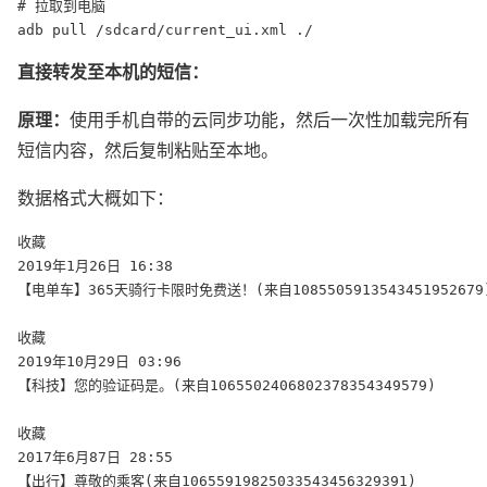
# 拉取到电脑

adb pull /sdcard/current_ui.xml ./
直接转发至本机的短信：
原理：
使用手机自带的云同步功能，然后一次性加载完所有
短信内容，然后复制粘贴至本地。
数据格式大概如下：
收藏

2019年1月26日 16:38

【电单车】365天骑行卡限时免费送！(来自1085505913543451952679)
收藏

2019年10月29日 03:96

【科技】您的验证码是。(来自1065502406802378354349579)

收藏

2017年6月87日 28:55

【出行】尊敬的乘客(来自10655919825033543456329391)