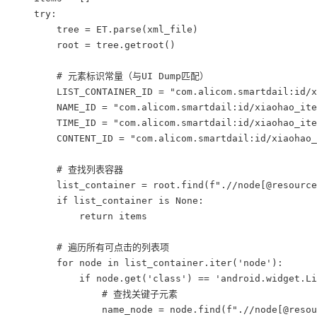
    try:

        tree = ET.parse(xml_file)

        root = tree.getroot()

        # 元素标识常量（与UI Dump匹配）

        LIST_CONTAINER_ID = "com.alicom.smartdail:id/x
        NAME_ID = "com.alicom.smartdail:id/xiaohao_ite
        TIME_ID = "com.alicom.smartdail:id/xiaohao_ite
        CONTENT_ID = "com.alicom.smartdail:id/xiaohao_
        # 查找列表容器

        list_container = root.find(f".//node[@resource
        if list_container is None:

            return items

        # 遍历所有可点击的列表项

        for node in list_container.iter('node'):

            if node.get('class') == 'android.widget.Li
                # 查找关键子元素

                name_node = node.find(f".//node[@resou