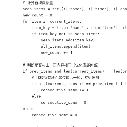
        # 计算新增数据量

        seen_items = set((i['name'], i['time'], i['con
        new_count = 0

        for item in current_items:

            item_key = (item['name'], item['time'], it
            if item_key not in seen_items:

                seen_items.add(item_key)

                all_items.append(item)

                new_count += 1

        # 判断是否与上一页内容相同（优化底部判断）

        if prev_items and len(current_items) == len(pr
            # 比较所有项而非仅最后一项，避免误判

            if all(current_items[i] == prev_items[i] f
                consecutive_same += 1

            else:

                consecutive_same = 0

        else:

            consecutive_same = 0
