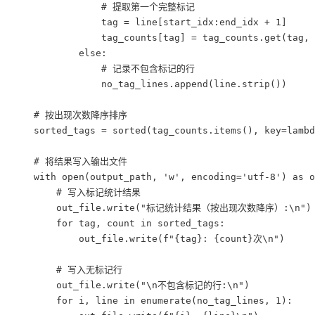
                # 提取第一个完整标记

                tag = line[start_idx:end_idx + 1]

                tag_counts[tag] = tag_counts.get(tag, 
            else:

                # 记录不包含标记的行

                no_tag_lines.append(line.strip())

    # 按出现次数降序排序

    sorted_tags = sorted(tag_counts.items(), key=lambd
    # 将结果写入输出文件

    with open(output_path, 'w', encoding='utf-8') as o
        # 写入标记统计结果

        out_file.write("标记统计结果（按出现次数降序）:\n")

        for tag, count in sorted_tags:

            out_file.write(f"{tag}: {count}次\n")

        # 写入无标记行

        out_file.write("\n不包含标记的行:\n")

        for i, line in enumerate(no_tag_lines, 1):
