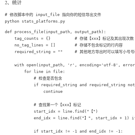
2、统计
# 修改脚本中的 input_file 指向你的短信导出文件

python stats_platforms.py
def process_file(input_path, output_path):

    tag_counts = {}          # 存储【xxx】标记及其出现次数

    no_tag_lines = []        # 存储不包含标记的行内容

    required_string = ""     # 其他地方导出时可以填写小号
    with open(input_path, 'r', encoding='utf-8', error
        for line in file:

            # 检查是否包含

            if required_string and required_string not
                continue

            # 查找第一个【xxx】标记

            start_idx = line.find("【")

            end_idx = line.find("】", start_idx + 1) if
            if start_idx != -1 and end_idx != -1:
