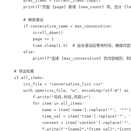
        prev_items = current_items.copy()

        print(f"页面 {page} 新增 {new_count} 项，总计 {len
        # 继续滚动

        if consecutive_same < max_consecutive:

            scroll_down()

            page += 1

            time.sleep(1.5)  # 延长滚动后等待时间，确保内容
        else:

            print(f"连续 {max_consecutive} 页内容相同
    # 导出结果

    if all_items:

        csv_file = "conversation_list.csv"

        with open(csv_file, "w", encoding="utf-8") as 
            f.write("号码,时间,内容\n")

            for item in all_items:

                name = item['name'].replace('"', '""')

                time_val = item['time'].replace('"', '
                content = item['content'].replace('"',
                f.write(f'"{name}","{time_val}","{cont