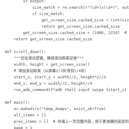
        if output:

            size_match = re.search(r"(\d+)x(\d+)", out
            if size_match:

                get_screen_size.cached_size = (int(siz
                return get_screen_size.cached_size

        get_screen_size.cached_size = (1080, 2210)  #
    return get_screen_size.cached_size

def scroll_down():

    """优化滚动逻辑，确保滚动距离足够"""

    width, height = get_screen_size()

    # 增加滚动距离（从屏幕2/3处滑到1/4处）

    start_x, start_y = width//2, height*2//3

    end_x, end_y = width//2, height//4

    run_adb_command(f"adb shell input swipe {start_x
def main():

    os.makedirs("temp_dumps", exist_ok=True)

    all_items = []

    prev_items = []  # 存储上一页完整内容，用于更准确的底部判
    page = 1
