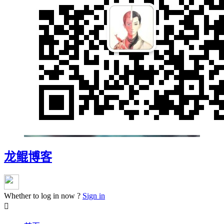
龙鲲博客
Whether to log in now ?
Sign in
