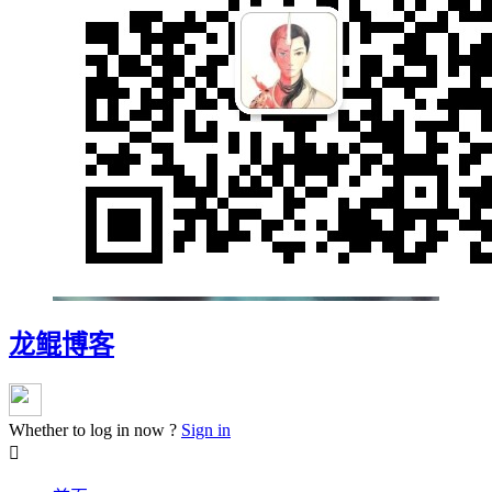
龙鲲博客
Whether to log in now ?
Sign in
