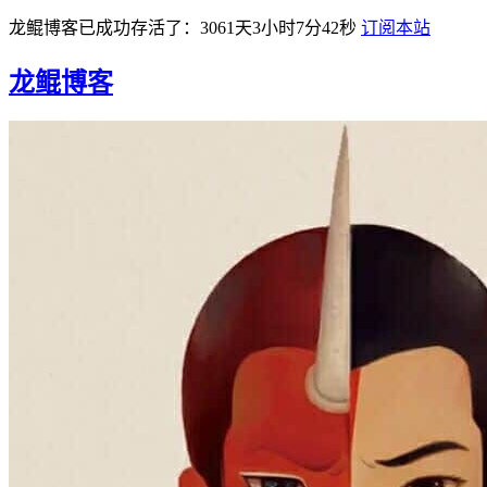
龙鲲博客已成功存活了：3061天3小时7分43秒
订阅本站
龙鲲博客