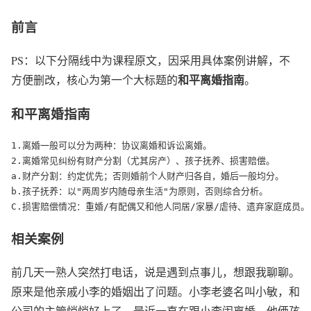
前言
PS：以下分隔线中为课程原文，因采用具体案例讲解，不
和平离婚指南
方便删改，核心为第一个大标题的
。
和平离婚指南
1.离婚一般可以分为两种：协议离婚和诉讼离婚。

2.离婚常见纠纷有财产分割（尤其房产）、孩子抚养、损害赔偿。

a.财产分割：约定优先；否则婚前个人财产归各自，婚后一般均分。

b.孩子抚养：以"两周岁内随母亲生活"为原则，否则综合分析。

C.损害赔偿情况：重婚/有配偶又和他人同居/家暴/虐待、遗弃家庭成员。
相关案例
前几天一熟人突然打电话，说是遇到点事儿，想跟我聊聊。
原来是他亲戚小李的婚姻出了问题。小李老婆名叫小敏，和
公司的主管悄悄好上了，最近一直在跟小李闹离婚。他俩孩