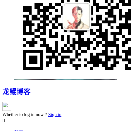
龙鲲博客
Whether to log in now ?
Sign in
